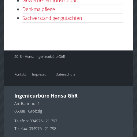
Gewerbe- & Industriebau
Denkmalpflege
Sachverständigengutachten
2018 - Honsa Ingenieurbüro GbR
Kontakt
Impressum
Datenschutz
Ingenieurbüro Honsa GbR
Am Bahnhof 1
06388
Gröbzig
Telefon: 034976 - 21 797
Telefax: 034976 - 21 798