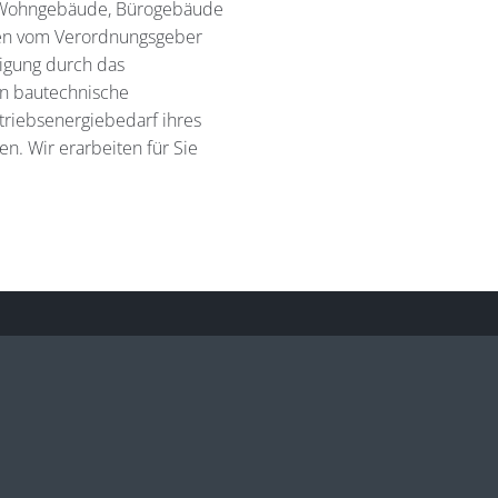
ür Wohngebäude, Bürogebäude
den vom Verordnungsgeber
tigung durch das
en bautechnische
triebsenergiebedarf ihres
. Wir erarbeiten für Sie