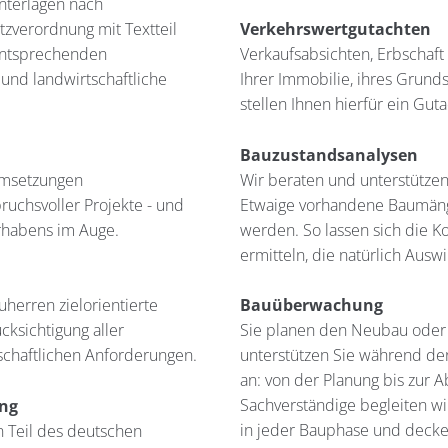
nterlagen nach
zverordnung mit Textteil
Verkehrswertgutachten
 entsprechenden
Verkaufsabsichten, Erbschaft
 und landwirtschaftliche
Ihrer Immobilie, ihres Grund
stellen Ihnen hierfür ein Gut
Bauzustandsanalysen
Umsetzungen
Wir beraten und unterstützen
ruchsvoller Projekte - und
Etwaige vorhandene Baumänge
orhabens im Auge.
werden. So lassen sich die K
ermitteln, die natürlich Ausw
herren zielorientierte
Bauüberwachung
cksichtigung aller
Sie planen den Neubau oder
tschaftlichen Anforderungen.
unterstützen Sie während de
an: von der Planung bis zur 
Sachverständige begleiten wi
ung
in jeder Bauphase und decke
n Teil des deutschen