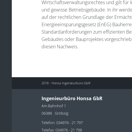
Wirtschaftsverwaltungsrechtes und gilt f
und gewisse Betriebsgebäude. In ihr wer
auf der rechtlichen Grundlage der Ermäch
Energieeinsparungsgesetz (EnEG) Bauherr
Standardanforderungen zum effizienten Be
Gebäudes oder Bauprojektes vorgeschrieben
diesen Nachweis.
2018 - Honsa Ingenieurbüro GbR
Ingenieurbüro Honsa GbR
Am Bahnhof 1
06388
Gröbzig
Telefon: 034976 - 21 797
Telefax: 034976 - 21 798