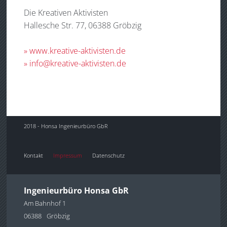
Die Kreativen Aktivisten
Hallesche Str. 77, 06388 Gröbzig
» www.kreative-aktivisten.de
» info@kreative-aktivisten.de
2018 - Honsa Ingenieurbüro GbR
Kontakt
Impressum
Datenschutz
Ingenieurbüro Honsa GbR
Am Bahnhof 1
06388
Gröbzig